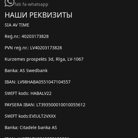
fab fa-whatsapp
НАШИ РЕКВИЗИТЫ
SIA AV TIME
Reģ.nr.: 40203173828
PVN reģ.nr.: LV40203173828
Kurzemes prospekts 3d, Rīga, LV-1067
Banka: AS Swedbank
IBAN: LV98HABA0551047104557
SWIFT kods: HABALV22
PAYSERA IBAN: LT393500010010055612
SWIFT kods:EVIULT2VXXX
Banka: Citadele banka AS