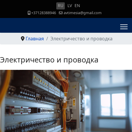
RU
LV
EN
+37128388946
avtimesia@gmail.com
Главная
Электричество и проводка
Электричество и проводка